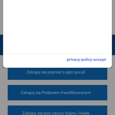
Usługi dla geodetów
Pozostałe materiały
Skorzystaj z pełnej oferty
PZGiK
privacy-policy-accept
Zaloguj się poprzez Login.gov.pl
Zaloguj się Podpisem Kwalifikowanym
Zaloguj się przy użyciu loginu i hasła