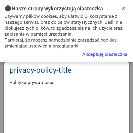
Skip to Main Content
Nasze strony wykorzystują ciasteczka
Używamy plików cookies, aby ułatwić Ci korzystanie z
naszego serwisu oraz do celów statystycznych. Jeśli nie
blokujesz tych plików, to zgadzasz się na ich użycie oraz
zapisanie w pamięci urządzenia.
Pamiętaj, że możesz samodzielnie zarządzać cookies,
Mapa strony
Wniosek o udostępnienie zbiorów danych bazy RCN
zmieniając ustawienia przeglądarki.
Udostępnianie danych RCN za pomocą usługi sieciowej
Akceptuję ciasteczka
WFS
privacy-policy-title
Wniosek w sprawie zgłoszenia lub uzupełnienia pracy
geodezyjnej/kartograficznej
Polityka prywatności
Zawiadomienie o wykonaniu zgłoszonych prac
geodezyjnych/kartograficznych
Uwierzytelnienie dokumentów opracowanych przez
wykonawcę prac geodezyjnych/kartograficznych
Wniosek o udostępnienie w postaci elektronicznej zbiorów
danych zgodnie z art. 40a ust.2 pkt 4 a i b PGiK