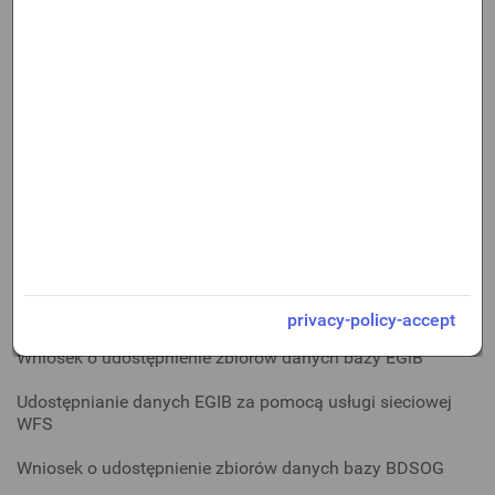
E-usługa dla gestorów (zgłoszenie informacji dotyczącej
sieci GESUT)
Aktualizacja informacji zawartych w ewidencji gruntów i
budynków na wniosek podmiotów
Aktualizacja informacji zawartych w ewidencji gruntów i
budynków na podstawie dokumentacji geodezyjnej
przyjętej do PZGiK
Wniosek o przeprowadzenie aktualizacji klasyfikacji
gruntów
Udostępnianie do wglądu projektu opisowo-
kartograficznego
privacy-policy-accept
Wniosek o udostępnienie zbiorów danych bazy EGiB
Udostępnianie danych EGIB za pomocą usługi sieciowej
WFS
Wniosek o udostępnienie zbiorów danych bazy BDSOG