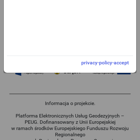
Zaloguj się Podpisem Kwalifikowanym
Zaloguj się przy użyciu loginu i hasła
privacy-policy-accept
Informacja o projekcie.
Platforma Elektronicznych Usług Geodezyjnych –
PEUG. Dofinansowany z Unii Europejskiej
w ramach środków Europejskiego Funduszu Rozwoju
Regionalnego