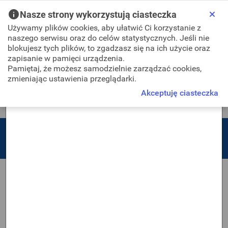
Skip to Main Content
Nasze strony wykorzystują ciasteczka
Używamy plików cookies, aby ułatwić Ci korzystanie z
naszego serwisu oraz do celów statystycznych. Jeśli nie
blokujesz tych plików, to zgadzasz się na ich użycie oraz
zapisanie w pamięci urządzenia.
Pamiętaj, że możesz samodzielnie zarządzać cookies,
Logowanie
Zaloguj się w PZGiK
privacy-policy-title
zmieniając ustawienia przeglądarki.
Zapraszamy do systemu
Akceptuję ciasteczka
Polityka prywatności
Skorzystaj z pełnej oferty
PZGiK
Zaloguj się poprzez Login.gov.pl