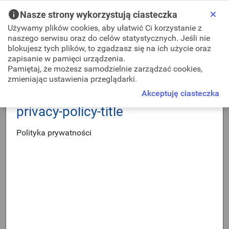
Skip to Main Content
Nasze strony wykorzystują ciasteczka
Używamy plików cookies, aby ułatwić Ci korzystanie z
naszego serwisu oraz do celów statystycznych. Jeśli nie
blokujesz tych plików, to zgadzasz się na ich użycie oraz
zapisanie w pamięci urządzenia.
Pamiętaj, że możesz samodzielnie zarządzać cookies,
Szczegóły usługi
Wniosek o udostępnienie zbiorów danych bazy RCN
zmieniając ustawienia przeglądarki.
Udostępnianie danych RCN za pomocą usługi sieciowej
Akceptuję ciasteczka
WFS
privacy-policy-title
Wniosek w sprawie zgłoszenia lub uzupełnienia pracy
geodezyjnej/kartograficznej
Polityka prywatności
Zawiadomienie o wykonaniu zgłoszonych prac
geodezyjnych/kartograficznych
Uwierzytelnienie dokumentów opracowanych przez
wykonawcę prac geodezyjnych/kartograficznych
Wniosek o udostępnienie w postaci elektronicznej zbiorów
danych zgodnie z art. 40a ust.2 pkt 4 a i b PGiK