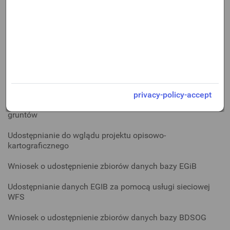
E-usługa dla gestorów (zgłoszenie informacji dotyczącej
sieci GESUT)
Aktualizacja informacji zawartych w ewidencji gruntów i
budynków na wniosek podmiotów
Aktualizacja informacji zawartych w ewidencji gruntów i
budynków na podstawie dokumentacji geodezyjnej
przyjętej do PZGiK
privacy-policy-accept
Wniosek o przeprowadzenie aktualizacji klasyfikacji
gruntów
Udostępnianie do wglądu projektu opisowo-
kartograficznego
Wniosek o udostępnienie zbiorów danych bazy EGiB
Udostępnianie danych EGIB za pomocą usługi sieciowej
WFS
Wniosek o udostępnienie zbiorów danych bazy BDSOG